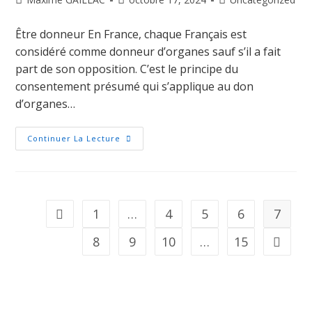
Être donneur En France, chaque Français est
considéré comme donneur d’organes sauf s’il a fait
part de son opposition. C’est le principe du
consentement présumé qui s’applique au don
d’organes…
Continuer La Lecture
1
…
4
5
6
7
8
9
10
…
15