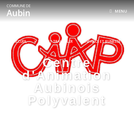
COMMUNE DE
Aubin
MENU
ACCUEIL
>
VIVRE ET TRAVAILLER
>
ENFANCE ET JEUNESSE
Centre
d'Animation
Aubinois
Polyvalent