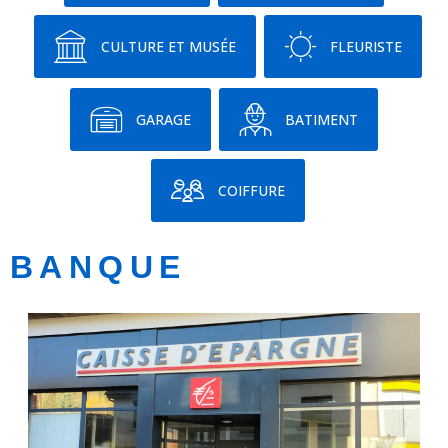
CULTURE ET MUSÉE
FLEURISTE
GARAGE
BATIMENT
COIFFURE
BANQUE