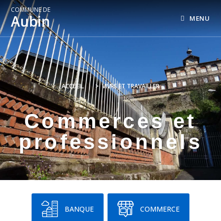
COMMUNE DE
Aubin
MENU
ACCUEIL
>
VIVRE ET TRAVAILLER
Commerces et
professionnels
BANQUE
COMMERCE