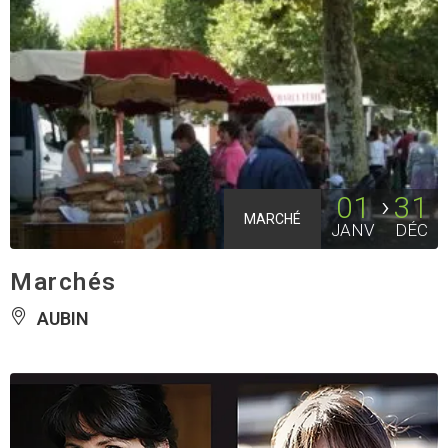
01
31
MARCHÉ
JANV
DÉC
Marchés
AUBIN