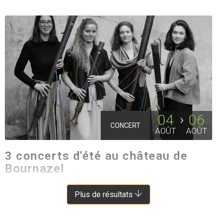
04
06
CONCERT
AOÛT
AOÛT
3 concerts d'été au château de
Bournazel
BOURNAZEL
À 8.5 KM DE AUBIN
Plus de résultats