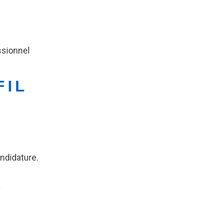
essionnel
FIL
ndidature.
F