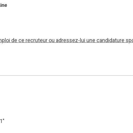
aine
mploi de ce recruteur ou adressez-lui une candidature sp
31″