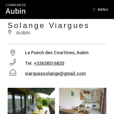
COMMUNE DE
Aubin
MENU
Solange Viargues
AUBIN
Le Puech des Courtines, Aubin
Tel.
+33638516835
viarguessolange@gmail.com