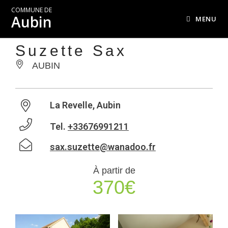
COMMUNE DE
Aubin
MENU
Suzette Sax
AUBIN
La Revelle, Aubin
Tel.
+33676991211
sax.suzette@wanadoo.fr
À partir de
370€