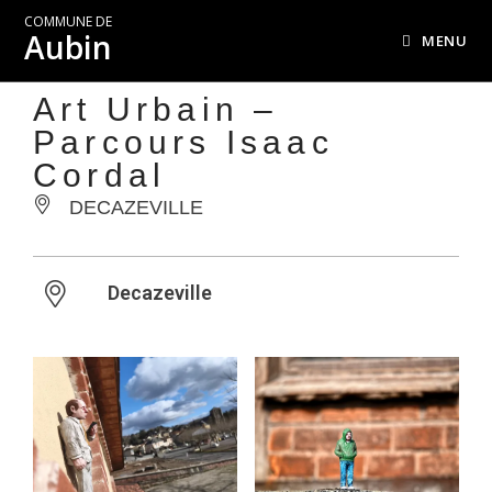
COMMUNE DE
Aubin
MENU
Art Urbain –
Parcours Isaac
Cordal
DECAZEVILLE
Decazeville