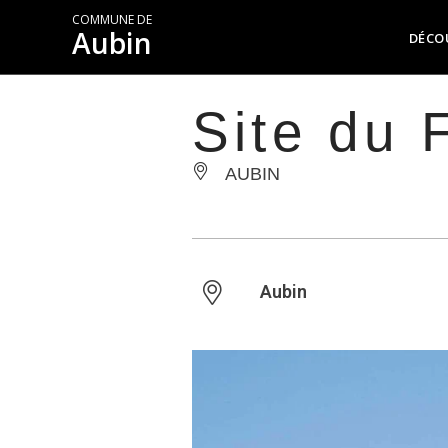
COMMUNE DE
Aubin
DÉCO
Site du F
AUBIN
Aubin