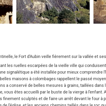
nelle, le Fort d’Aubin veille fièrement sur la vallée et se
 les ruelles escarpées de la vieille ville qui conduisent 
ne signalétique a été installée pour mieux comprendre l’hist
à, de belles maisons à colombages rappellent le passé moye
ains a conservé de belles mesures à grains, taillées dans 
e, vous êtes accueilli par le buste de la vierge à l’enfant.
ls finement sculptés et de faire un arrêt devant le four à 
de l’église, et les anciens chemins taillés dans le roc qu