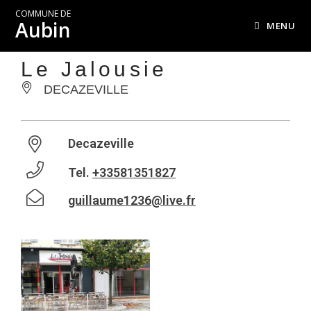
COMMUNE DE
Aubin
MENU
Le Jalousie
DECAZEVILLE
Decazeville
Tel.
+33581351827
guillaume1236@live.fr