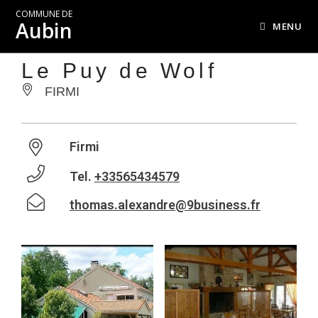
COMMUNE DE
Aubin
MENU
Le Puy de Wolf
FIRMI
Firmi
Tel.
+33565434579
thomas.alexandre@9business.fr