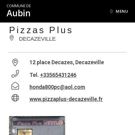
COMMUNE DE
Aubin
MENU
Pizzas Plus
DECAZEVILLE
12 place Decazes, Decazeville
Tel.
+33565431246
honda800pc@aol.com
www.pizzaplus-decazeville.fr