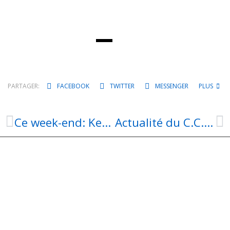
PARTAGER:
FACEBOOK
TWITTER
MESSENGER
PLUS
Ce week-end: Kermesse, Fête de la musique, Tournoi Interprofessionnel de Football
Actualité du C.C.A.S. d’Aubin