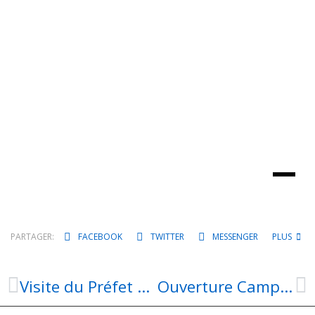
PARTAGER:
FACEBOOK
TWITTER
MESSENGER
PLUS
Visite du Préfet de l’Aveyron et du Sous-Préfet
Ouverture Camping-car PARK d’Aubin