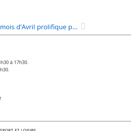
Twirling Bâton / CCFAC : Un mois d’Avril prolifique pour nos sportifs aubinois
3h30 à 17h30.
6h30.
T
SPORT ET LOISIRS