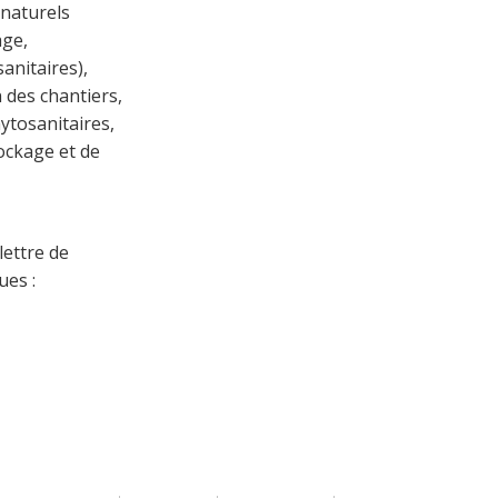
 naturels
age,
anitaires),
n des chantiers,
ytosanitaires,
ockage et de
ettre de
ues :