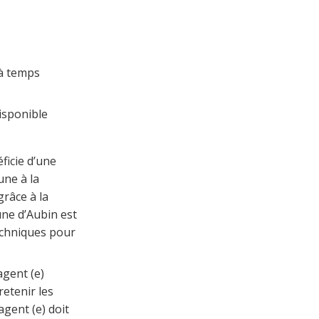
à temps
isponible
ficie d’une
une à la
grâce à la
une d’Aubin est
techniques pour
agent (e)
retenir les
agent (e) doit