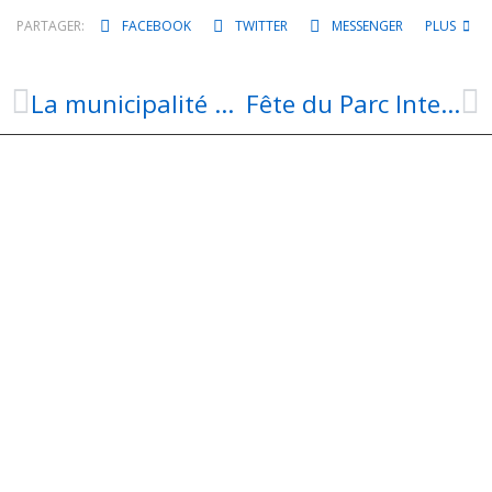
PARTAGER:
FACEBOOK
TWITTER
MESSENGER
PLUS
La municipalité d’Aubin exprime son profond soutien suite au passage cyclone « Chido » à Mayotte.
Fête du Parc Intercommunal : Appel à candidature