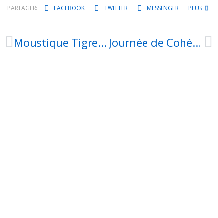
PARTAGER:
FACEBOOK
TWITTER
MESSENGER
PLUS
Moustique Tigre : Adoptons les bons réflexes
Journée de Cohésion pour le CCAS