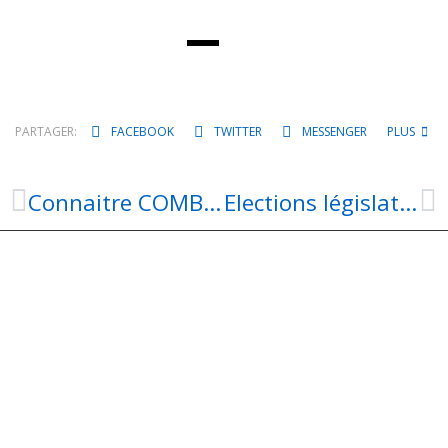
PARTAGER:
FACEBOOK
TWITTER
MESSENGER
PLUS
Connaitre COMBES et son histoire
Elections législatives 2024 : 2eme Tour le dimanche 7 juillet 2024