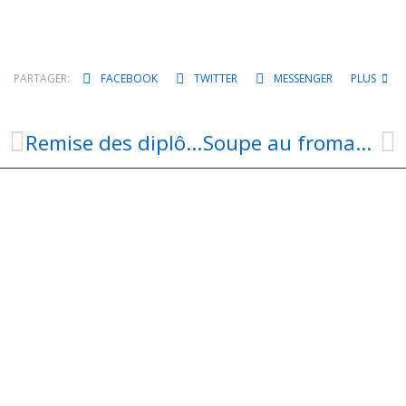
PARTAGER:
FACEBOOK
TWITTER
MESSENGER
PLUS
Remise des diplômes au collège de Cransac samedi 28 novembre en présence des élues du département, des Mairie de Cransac et d’Aubin
Soupe au fromage pour le Téléthon