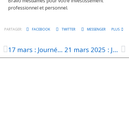
Bravo mesdames pour votre investissement
professionnel et personnel.
PARTAGER:
FACEBOOK
TWITTER
MESSENGER
PLUS
17 mars : Journée nationale des aides à domicile
21 mars 2025 : Journée nationale des A.T.S.E.M.