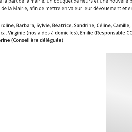
 la part de la mairie, un bouquet de fleurs et une nouvelle b
ll de la Mairie, afin de mettre en valeur leur dévouement 
roline, Barbara, Sylvie, Béatrice, Sandrine, Céline, Camille
ca, Virginie (nos aides à domiciles), Emilie (Responsable C
erine (Conseillère déléguée).