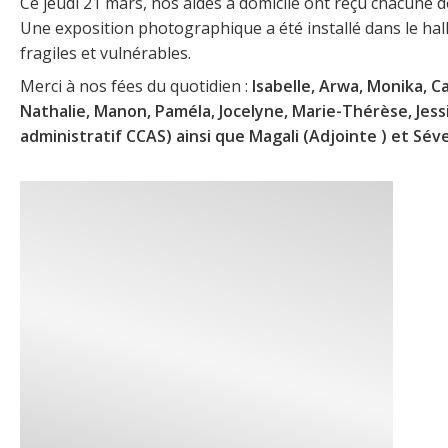
Ce jeudi 21 mars, nos aides à domicile ont reçu chacune de
Une exposition photographique a été installé dans le ha
fragiles et vulnérables.
Merci à nos fées du quotidien :
Isabelle, Arwa, Monika, Ca
Nathalie, Manon, Paméla, Jocelyne, Marie-Thérèse, Jessi
administratif CCAS) ainsi que Magali (Adjointe ) et Sév